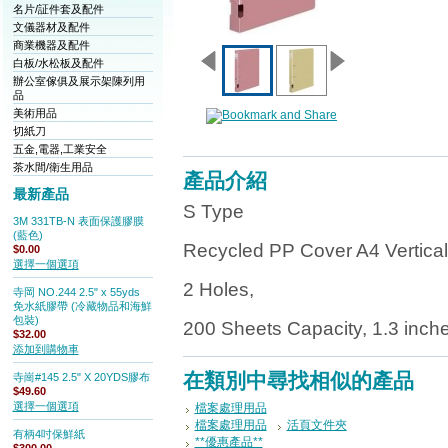
名片/証件套及配件
文儀器材及配件
商業機器及配件
白板/水松板及配件
辦公室傢俱及展示架陳列用
品
美術用品
切紙刀
五金,電器,工業安全
茶水間/衛生用品
產品介紹
最新產品
S Type
3M 331TB-N 表面保護膠膜
(藍色)
Recycled PP Cover A4 Vertical
$0.00
選擇一個選項
2 Holes,
寺岡 NO.244 2.5" x 55yds
免水紙膠帶 (冷藏物品和海鮮
包裝)
200 Sheets Capacity, 1.3 inch
$32.00
添加到購物車
在類別中尋找相似的產品
寺崗#145 2.5" X 20YDS膠布
$49.60
選擇一個選項
檔案處理用品
檔案處理用品
活頁文件夾
有柄4吋保鮮紙
**優惠產品**