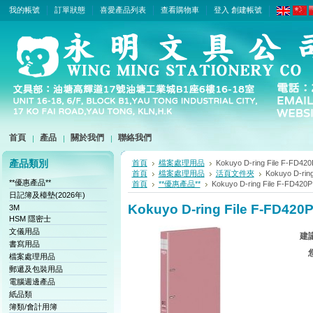
我的帳號
訂單狀態
喜愛產品列表
查看購物車
登入
創建帳號
首頁
產品
關於我們
聯絡我們
產品類別
首頁
檔案處理用品
Kokuyo D-ring File F-F
首頁
檔案處理用品
活頁文件夾
Kokuyo D-ri
**優惠產品**
首頁
**優惠產品**
Kokuyo D-ring File F-FD
日記簿及檯墊(2026年)
Kokuyo D-ring File F-FD4
3M
HSM 隱密士
文儀用品
建
書寫用品
檔案處理用品
郵遞及包裝用品
電腦週邊產品
紙品類
簿類/會計用簿