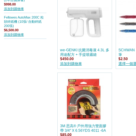
(2年自攜保養)
$998.00
添加到購物車
Fellowes AutoMax 200C 粒
狀碎紙機 (10張/ 自動碎紙
200張)
$6,500.00
添加到購物車
we-GENKI 抗菌消毒液 4.3L 多
SCHWAN 
用途配方 + 手提噴霧鎗
筆
$450.00
$2.50
添加到購物車
選擇一個
3M 思高® 戶外用強力雙面膠
帶 3/4" X 6.56YDS 4011 -6A
$85.00