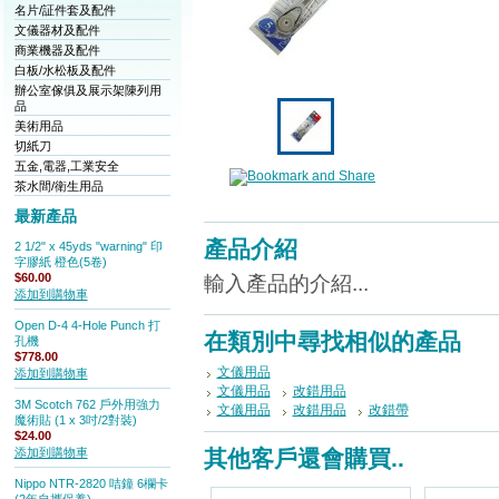
名片/証件套及配件
文儀器材及配件
商業機器及配件
白板/水松板及配件
辦公室傢俱及展示架陳列用
品
美術用品
切紙刀
五金,電器,工業安全
茶水間/衛生用品
最新產品
產品介紹
2 1/2" x 45yds "warning" 印
字膠紙 橙色(5卷)
$60.00
輸入產品的介紹...
添加到購物車
Open D-4 4-Hole Punch 打
在類別中尋找相似的產品
孔機
$778.00
文儀用品
添加到購物車
文儀用品
改錯用品
3M Scotch 762 戶外用強力
文儀用品
改錯用品
改錯帶
魔術貼 (1 x 3吋/2對裝)
$24.00
添加到購物車
其他客戶還會購買..
Nippo NTR-2820 咭鐘 6欄卡