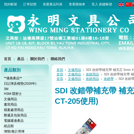
我的帳號
訂單狀態
喜愛產品列表
查看購物車
登入
創建帳號
首頁
產品
關於我們
聯絡我們
產品類別
首頁
文儀用品
SDI 改錯帶補充帶 補充芯 5mm X 6
首頁
文儀用品
改錯用品
SDI 改錯帶補充帶 補充芯
**優惠產品**
首頁
文儀用品
改錯用品
改錯帶
SDI 改錯帶
日記簿及檯墊(2026年)
SDI 改錯帶補充帶 補充芯 
3M
HSM 隱密士
CT-205使用)
文儀用品
書寫用品
檔案處理用品
郵遞及包裝用品
電腦週邊產品
紙品類
簿類/會計用簿