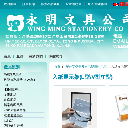
我的帳號
訂單狀態
喜愛產品列表
查看購物車
登入
創建帳號
首頁
產品
關於我們
聯絡我們
產品類別
首頁
辦公室傢俱及展示架陳列用品
入紙展示架(L
**優惠產品**
入紙展示架(L型/V型/T型)
日記簿及檯墊(2026年)
3M
HSM 隱密士
文儀用品
書寫用品
檔案處理用品
郵遞及包裝用品
電腦週邊產品
紙品類
簿類/會計用簿