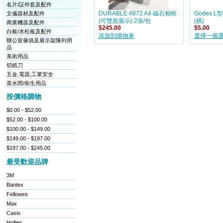
名片/証件套及配件
文儀器材及配件
DURABLE 4872 A4 磁石相框
Godex 
(可雙面展示) 2張/包
(橫)
商業機器及配件
$245.00
$5.00
白板/水松板及配件
添加到購物車
選擇一個
辦公室傢俱及展示架陳列用
品
美術用品
切紙刀
五金,電器,工業安全
茶水間/衛生用品
按價格購物
$0.00 - $52.00
$52.00 - $100.00
$100.00 - $149.00
$149.00 - $197.00
$197.00 - $245.00
最受歡迎品牌
3M
Bantex
Fellowes
Max
Casio
Hollies