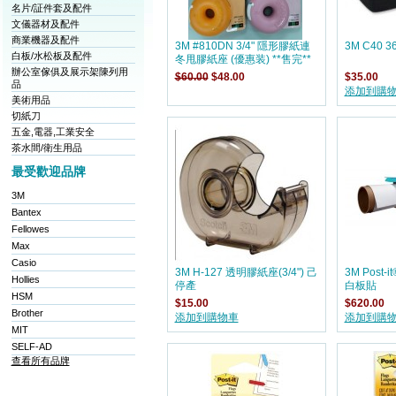
名片/証件套及配件
文儀器材及配件
商業機器及配件
3M #810DN 3/4" 隱形膠紙連
3M C40 
白板/水松板及配件
冬甩膠紙座 (優惠装) **售完**
辦公室傢俱及展示架陳列用
$60.00
$48.00
$35.00
品
添加到購
美術用品
切紙刀
五金,電器,工業安全
茶水間/衛生用品
最受歡迎品牌
3M
Bantex
Fellowes
Max
Casio
3M H-127 透明膠紙座(3/4") 己
3M Post-
Hollies
停產
白板貼
HSM
$15.00
$620.00
Brother
添加到購物車
添加到購
MIT
SELF-AD
查看所有品牌