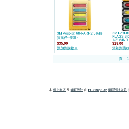
3M Post-it
3M Post-it® 684-ARR2 5色膠
FLAGS S
質旗仔<箭咀>
1/2" 6/INR
$35.00
$28.00
添加到購物車
添加到購
頁:
1
本
網上商店
及
網頁設計
由
EC Shop City
網頁設計公司
提