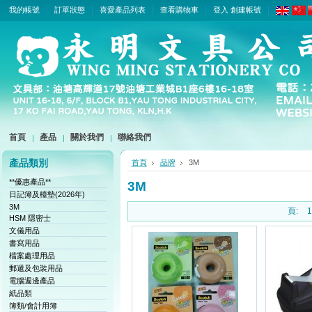
我的帳號
訂單狀態
喜愛產品列表
查看購物車
登入
創建帳號
首頁
產品
關於我們
聯絡我們
產品類別
首頁
品牌
3M
**優惠產品**
3M
日記簿及檯墊(2026年)
3M
頁:
1
HSM 隱密士
文儀用品
書寫用品
檔案處理用品
郵遞及包裝用品
電腦週邊產品
紙品類
簿類/會計用簿