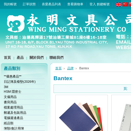
我的帳號
訂單狀態
喜愛產品列表
查看購物車
登入
創建帳號
首頁
產品
關於我們
聯絡我們
產品類別
首頁
品牌
Bantex
**優惠產品**
Bantex
日記簿及檯墊(2026年)
3M
頁:
HSM 隱密士
文儀用品
書寫用品
檔案處理用品
郵遞及包裝用品
電腦週邊產品
紙品類
簿類/會計用簿