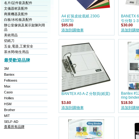
名片/証件套及配件
文儀器材及配件
商業機器及配件
A4 釘裝皮紋底紙 230G
BANETX 
白板/水松板及配件
(100'S)
引分類 1-3
辦公室傢俱及展示架陳列用
$95.00
$30.00
品
添加到購物車
添加到購
美術用品
切紙刀
五金,電器,工業安全
茶水間/衛生用品
最受歡迎品牌
3M
Bantex
Fellowes
Max
Casio
Bantex #1
BANTEX A5 A-Z 分類頁(紙質)
ring bin
Hollies
$3.60
$18.50
HSM
添加到購物車
添加到購
Brother
MIT
SELF-AD
查看所有品牌