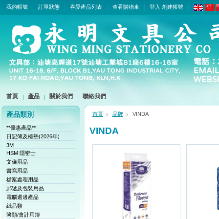
我的帳號
訂單狀態
喜愛產品列表
查看購物車
登入
創建帳號
首頁
產品
關於我們
聯絡我們
產品類別
首頁
品牌
VINDA
**優惠產品**
VINDA
日記簿及檯墊(2026年)
3M
HSM 隱密士
文儀用品
書寫用品
檔案處理用品
郵遞及包裝用品
電腦週邊產品
紙品類
簿類/會計用簿