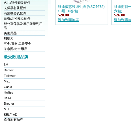
名片/証件套及配件
維達優惠裝衛生紙 (VSC4675)
維達衛新一
文儀器材及配件
/ 3層 10卷/包
六包)
商業機器及配件
$28.00
$26.00
白板/水松板及配件
添加到購物車
添加到購
辦公室傢俱及展示架陳列用
品
美術用品
切紙刀
五金,電器,工業安全
茶水間/衛生用品
最受歡迎品牌
3M
Bantex
Fellowes
Max
Casio
Hollies
HSM
Brother
MIT
SELF-AD
查看所有品牌