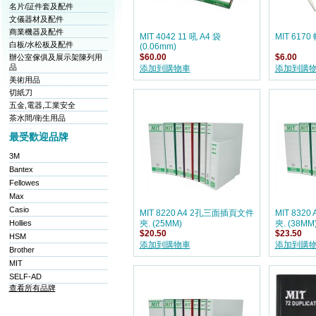
名片/証件套及配件
文儀器材及配件
商業機器及配件
MIT 4042 11 吼 A4 袋
MIT 6170
白板/水松板及配件
(0.06mm)
辦公室傢俱及展示架陳列用
$60.00
$6.00
品
添加到購物車
添加到購
美術用品
切紙刀
五金,電器,工業安全
茶水間/衛生用品
最受歡迎品牌
3M
Bantex
Fellowes
Max
Casio
MIT 8220 A4 2孔三面插頁文件
MIT 832
Hollies
夾. (25MM)
夾. (38MM
$20.50
$23.50
HSM
添加到購物車
添加到購
Brother
MIT
SELF-AD
查看所有品牌