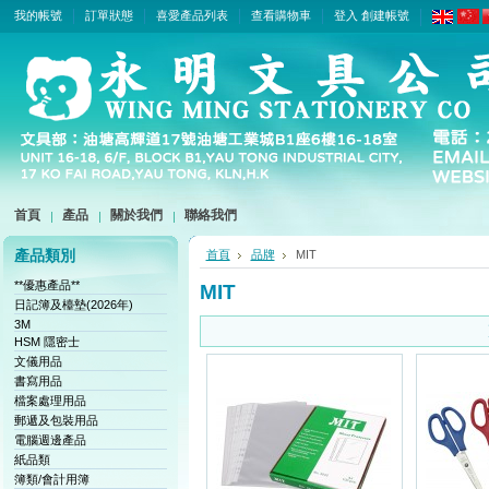
我的帳號
訂單狀態
喜愛產品列表
查看購物車
登入
創建帳號
首頁
產品
關於我們
聯絡我們
產品類別
首頁
品牌
MIT
**優惠產品**
MIT
日記簿及檯墊(2026年)
3M
HSM 隱密士
文儀用品
書寫用品
檔案處理用品
郵遞及包裝用品
電腦週邊產品
紙品類
簿類/會計用簿